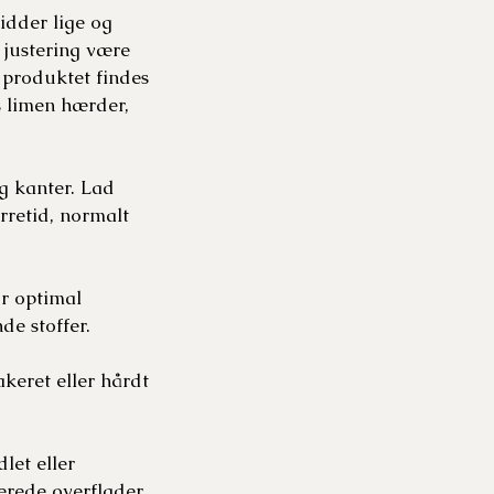
idder lige og
n justering være
 produktet findes
s limen hærder,
g kanter. Lad
retid, normalt
or optimal
de stoffer.
akeret eller hårdt
let eller
erede overflader,