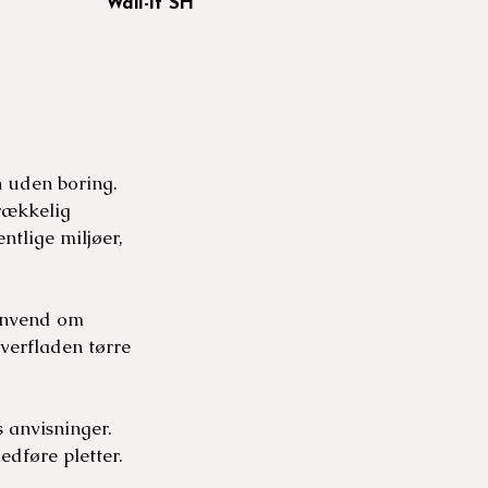
Wall-it SH
n uden boring.
rækkelig
ntlige miljøer,
 Anvend om
verfladen tørre
 anvisninger.
dføre pletter.