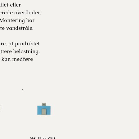
let eller
erede overflader,
 Montering bør
te vandstråle.
re, at produktet
ttere belastning.
se kan medføre