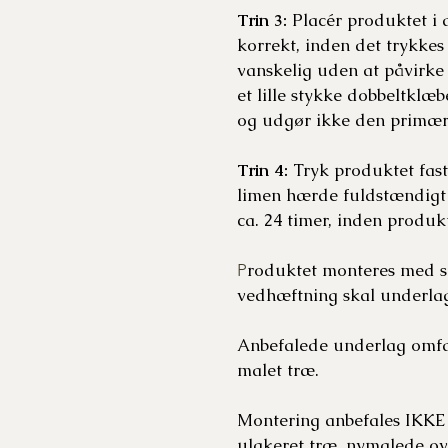
Trin 3:
Placér produktet i d
korrekt, inden det trykkes 
vanskelig uden at påvirke
et lille stykke dobbeltkl
og udgør ikke den primære
Trin 4:
Tryk produktet fast 
limen hærde fuldstændigt 
ca. 24 timer, inden produkt
roduktet monteres med st
P
vedhæftning skal underlage
Anbefalede underlag omfatte
malet træ.
Montering anbefales IKKE p
ulakeret træ, nymalede ove