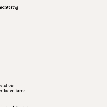
ontering
nvend om
rfladen tørre