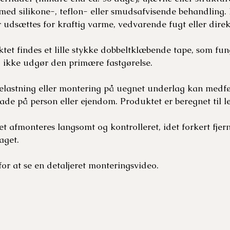
r med silikone-, teflon- eller smudsafvisende behandling
r udsættes for kraftig varme, vedvarende fugt eller direk
tet findes et lille stykke dobbeltklæbende tape, som fun
 ikke udgør den primære fastgørelse.
belastning eller montering på uegnet underlag kan medfø
kade på person eller ejendom.
Produktet er beregnet til le
et afmonteres langsomt og kontrolleret, idet forkert fjer
aget.
or at se en detaljeret monteringsvideo.