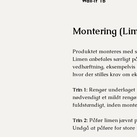
Wall-it TB
Montering (Li
Produktet monteres med st
Limen anbefales særligt p
vedhæftning, eksempelvis ma
hvor der stilles krav om e
Trin 1:
Rengør underlaget gr
nødvendigt et mildt rengør
fuldstændigt, inden mont
Trin 2:
Påfør limen jævnt p
Undgå at påføre for store