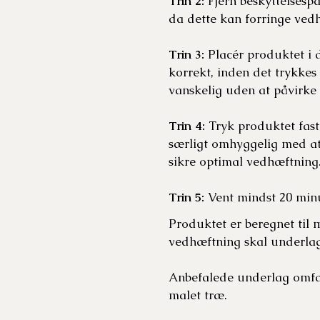
Trin 2:
Fjern beskyttelsesp
da dette kan forringe ved
Trin 3:
Placér produktet i d
korrekt, inden det trykkes 
vanskelig uden at påvirke
Trin 4:
Tryk produktet fast
særligt omhyggelig med at 
sikre optimal vedhæftning
Trin 5:
Vent mindst 20 minu
Produktet er beregnet til 
vedhæftning skal underlage
Anbefalede underlag omfatte
malet træ.