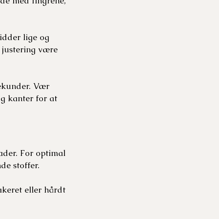
ade med fingrene,
idder lige og
n justering være
sekunder. Vær
g kanter for at
lader. For optimal
de stoffer.
akeret eller hårdt