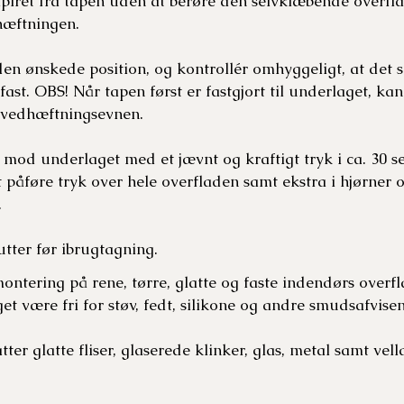
apiret fra tapen uden at berøre den selvklæbende overfl
hæftningen.
en ønskede position, og kontrollér omhyggeligt, at det s
fast. OBS! Når tapen først er fastgjort til underlaget, ka
 vedhæftningsevnen.
 mod underlaget med et jævnt og kraftigt tryk i ca. 30 
påføre tryk over hele overfladen samt ekstra i hjørner o
.
tter før ibrugtagning.
montering på rene, tørre, glatte og faste indendørs overf
t være fri for støv, fedt, silikone og andre smudsafvisen
r glatte fliser, glaserede klinker, glas, metal samt vel­l