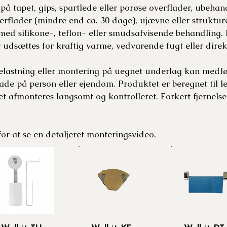
å tapet, gips, spartlede eller porøse overflader, ubehand
rflader (mindre end ca. 30 dage), ujævne eller struktur
r med silikone-, teflon- eller smudsafvisende behandling.
r udsættes for kraftig varme, vedvarende fugt eller direk
belastning eller montering på uegnet underlag kan medfø
ade på person eller ejendom. Produktet er beregnet til le
et afmonteres langsomt og kontrolleret. Forkert fjernel
r at se en detaljeret monteringsvideo.