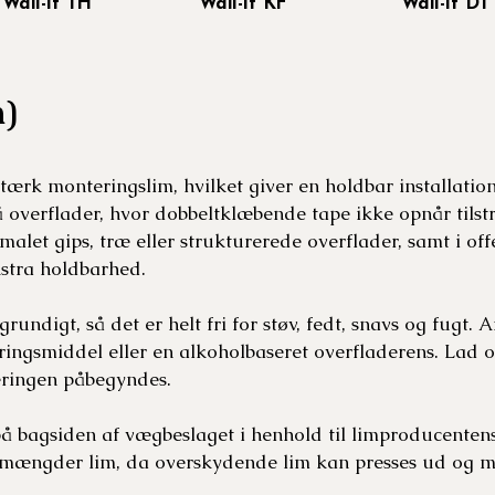
Wall-it TH
Wall-it KF
Wall-it DT
m)
ærk monteringslim, hvilket giver en holdbar installatio
å overflader, hvor dobbeltklæbende tape ikke opnår tilst
let gips, træ eller strukturerede overflader, samt i offe
kstra holdbarhed.
undigt, så det er helt fri for støv, fedt, snavs og fugt.
ingsmiddel eller en alkoholbaseret overfladerens. Lad o
eringen påbegyndes.
å bagsiden af vægbeslaget i henhold til limproducentens
 mængder lim, da overskydende lim kan presses ud og me