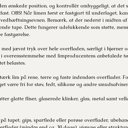
en ønskede position, og kontrollér omhyggeligt, at det s
fast. OBS! Når limen først er fastgjort til underlaget, ka
 vedhæftningsevnen. Bemærk, at der nederst i midten af
æbende tape. Dette fungerer udelukkende som støtte, men
 fastgørelse.
med jævnt tryk over hele overfladen, særligt i hjørner o
i overensstemmelse med limproducentens anbefalede tør
et belastes.
ærk lim på rene, tørre og faste indendørs overflader. F
t være fri for støv, fedt, silikone og andre smudsafvisen
r glatte fliser, glaserede klinker, glas, metal samt vel­l
å tapet, gips, spartlede eller porøse overflader, ubehand
rflader (mindre end ca. 30 dage), ujævne eller struktur