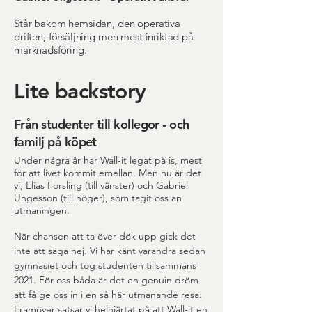
Står bakom hemsidan, den operativa
driften, försäljning men mest inriktad på
marknadsföring.
Lite backstory
Från studenter till kollegor - och
familj på köpet
Under några år har Wall-it legat på is, mest
för att livet kommit emellan. Men nu är det
vi, Elias Forsling (till vänster) och Gabriel
Ungesson (till höger), som tagit oss an
utmaningen.
När chansen att ta över dök upp gick det
inte att säga nej. Vi har känt varandra sedan
gymnasiet och tog studenten tillsammans
2021. För oss båda är det en genuin dröm
att få ge oss in i en så här utmanande resa.
Framöver satsar vi helhjärtat på att Wall-it en