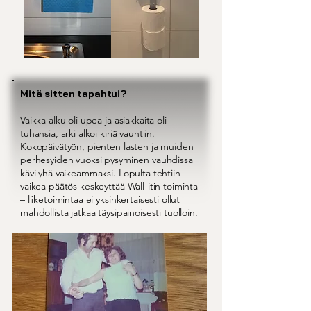
Mitä sitten tapahtui?
Vaikka alku oli upea ja asiakkaita oli
tuhansia, arki alkoi kiriä vauhtiin.
Kokopäivätyön, pienten lasten ja muiden
perhesyiden vuoksi pysyminen vauhdissa
kävi yhä vaikeammaksi. Lopulta tehtiin
vaikea päätös keskeyttää Wall-itin toiminta
– liiketoimintaa ei yksinkertaisesti ollut
mahdollista jatkaa täysipainoisesti tuolloin.