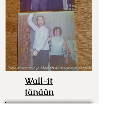
Rune Karlssonin ja Majbritt Karlssonin muistoksi
Wall-it
tänään
Come-back!
Luottavaisin mielin tuotteeseemme
olemme luonnollisesti päättäneet palata
markkinoille. Tällä kertaa korkeilla