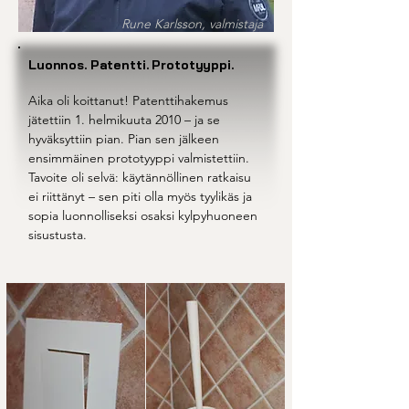
Rune Karlsson, valmistaja
Luonnos. Patentti. Prototyyppi.
Aika oli koittanut! Patenttihakemus
jätettiin 1. helmikuuta 2010 – ja se
hyväksyttiin pian. Pian sen jälkeen
ensimmäinen prototyyppi valmistettiin.
Tavoite oli selvä: käytännöllinen ratkaisu
ei riittänyt – sen piti olla myös tyylikäs ja
sopia luonnolliseksi osaksi kylpyhuoneen
sisustusta.