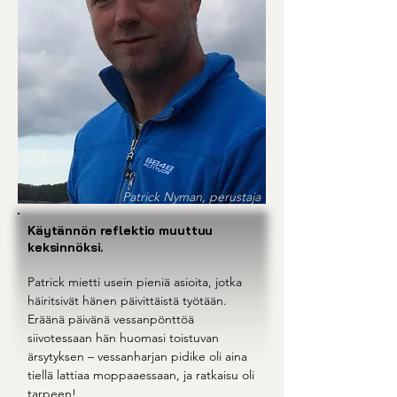
Patrick Nyman, perustaja
Käytännön reflektio muuttuu
keksinnöksi.
Patrick mietti usein pieniä asioita, jotka
häiritsivät hänen päivittäistä työtään.
Eräänä päivänä vessanpönttöä
siivotessaan hän huomasi toistuvan
ärsytyksen – vessanharjan pidike oli aina
tiellä lattiaa moppaaessaan, ja ratkaisu oli
tarpeen!