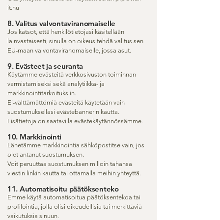
it.nu
8. Valitus valvontaviranomaiselle
Jos katsot, että henkilötietojasi käsitellään
lainvastaisesti, sinulla on oikeus tehdä valitus sen
EU-maan valvontaviranomaiselle, jossa asut.
9. Evästeet ja seuranta
Käytämme evästeitä verkkosivuston toiminnan
varmistamiseksi sekä analytiikka- ja
markkinointitarkoituksiin.
Ei-välttämättömiä evästeitä käytetään vain
suostumuksellasi evästebannerin kautta.
Lisätietoja on saatavilla evästekäytännössämme.
10. Markkinointi
Lähetämme markkinointia sähköpostitse vain, jos
olet antanut suostumuksen.
Voit peruuttaa suostumuksen milloin tahansa
viestin linkin kautta tai ottamalla meihin yhteyttä.
11. Automatisoitu päätöksenteko
Emme käytä automatisoitua päätöksentekoa tai
profilointia, jolla olisi oikeudellisia tai merkittäviä
vaikutuksia sinuun.