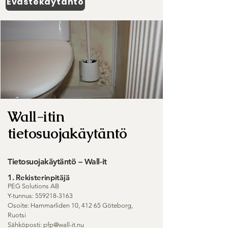
Evästekäytäntö
Wall-itin
tietosuojakäytäntö
Tietosuojakäytäntö – Wall-it
1. Rekisterinpitäjä
PEG Solutions AB
Y-tunnus:
559218-3163
Osoite: Hammarliden 10, 412 65 Göteborg,
Ruotsi
Sähköposti:
pfp@wall-it.nu