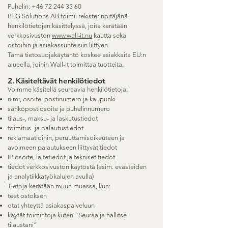
Puhelin:
+46 72 244 33 60
PEG Solutions AB toimii rekisterinpitäjänä
henkilötietojen käsittelyssä, joita kerätään
verkkosivuston
www.wall-it.nu
kautta sekä
ostoihin ja asiakassuhteisiin liittyen.
Tämä tietosuojakäytäntö koskee asiakkaita EU:n
alueella, joihin Wall-it toimittaa tuotteita.
2. Käsiteltävät henkilötiedot
Voimme käsitellä seuraavia henkilötietoja:
nimi, osoite, postinumero ja kaupunki
sähköpostiosoite ja puhelinnumero
tilaus-, maksu- ja laskutustiedot
toimitus- ja palautustiedot
reklamaatioihin, peruuttamisoikeuteen ja
avoimeen palautukseen liittyvät tiedot
IP-osoite, laitetiedot ja tekniset tiedot
tiedot verkkosivuston käytöstä (esim. evästeiden
ja analytiikkatyökalujen avulla)
Tietoja kerätään muun muassa, kun:
teet ostoksen
otat yhteyttä asiakaspalveluun
käytät toimintoja kuten ”Seuraa ja hallitse
tilaustani”