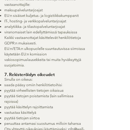
vastaanottajille:
maksupalveluntarjoajat
EU:n sisäiset kuljetus- ja logistiikkakumppanit
IT-, hosting- ja verkkopalveluntarjoajat
analytiikka- ja tilastopalveluntarjoajat
viranomaiset lain edellyttämissä tapauksissa
Kaikki vastaanottajat käsittelevät henkilötietoja
GDPR:n mukaisesti.
EU:n/ETA:n ulkopuolelle suuntautuvissa siirroissa
käytetään EU:n komission
vakiosopimuslausekkeita tai muita hyväksyttyjä
suojatoimia.
7. Rekisteröidyn oikeudet
Sinulla on oikeus:
saada pääsy omiin henkilötietoihisi
pyytää virheellisten tietojen oikaisua
pyytää tietojen poistamista (lain sallimissa
rajoissa)
pyytää käsittelyn rajoittamista
vastustaa käsittelyä
pyytää tietojen siirtoa
peruuttaa antamasi suostumus milloin tahansa
Ota yhteyttä oikeuksiesi käyttämiseksi:
pfp@wall-