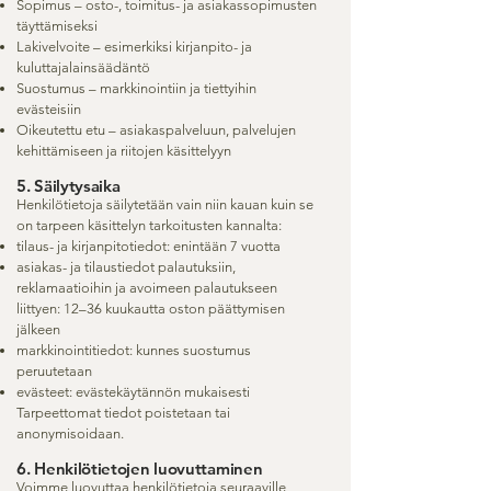
Sopimus – osto-, toimitus- ja asiakassopimusten
täyttämiseksi
Lakivelvoite – esimerkiksi kirjanpito- ja
kuluttajalainsäädäntö
Suostumus – markkinointiin ja tiettyihin
evästeisiin
Oikeutettu etu – asiakaspalveluun, palvelujen
kehittämiseen ja riitojen käsittelyyn
5. Säilytysaika
Henkilötietoja säilytetään vain niin kauan kuin se
on tarpeen käsittelyn tarkoitusten kannalta:
tilaus- ja kirjanpitotiedot: enintään 7 vuotta
asiakas- ja tilaustiedot palautuksiin,
reklamaatioihin ja avoimeen palautukseen
liittyen: 12–36 kuukautta oston päättymisen
jälkeen
markkinointitiedot: kunnes suostumus
peruutetaan
evästeet: evästekäytännön mukaisesti
Tarpeettomat tiedot poistetaan tai
anonymisoidaan.
6. Henkilötietojen luovuttaminen
Voimme luovuttaa henkilötietoja seuraaville