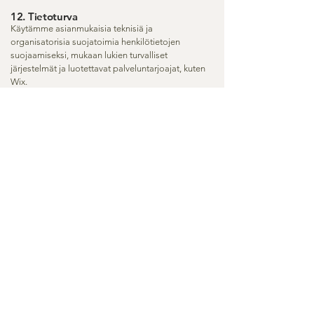
12. Tietoturva
Käytämme asianmukaisia teknisiä ja
organisatorisia suojatoimia henkilötietojen
suojaamiseksi, mukaan lukien turvalliset
järjestelmät ja luotettavat palveluntarjoajat, kuten
Wix.
13. Arvostelut
Arvostelujen julkaisemisen yhteydessä
henkilötietoja käsitellään asianomaisen alustan
ehtojen ja sovellettavan tietosuojalainsäädännön
mukaisesti.
14. Muutokset tietosuojakäytäntöön
Voimme päivittää tätä tietosuojakäytäntöä.
Uusin versio on aina saatavilla osoitteessa
www.wall-it.nu
.
15. Yhteystiedot
PEG Solutions AB
Sähköposti:
pfp@wall-it.nu
Puhelin:
+46 72 244 33 60
Verkkosivusto:
www.wall-it.nu