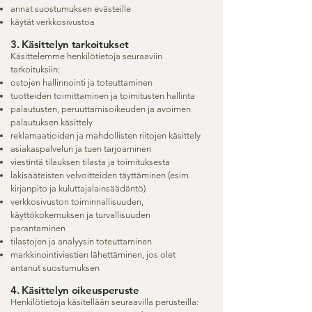
annat suostumuksen evästeille
käytät verkkosivustoa
3. Käsittelyn tarkoitukset
Käsittelemme henkilötietoja seuraaviin
tarkoituksiin:
ostojen hallinnointi ja toteuttaminen
tuotteiden toimittaminen ja toimitusten hallinta
palautusten, peruuttamisoikeuden ja avoimen
palautuksen käsittely
reklamaatioiden ja mahdollisten riitojen käsittely
asiakaspalvelun ja tuen tarjoaminen
viestintä tilauksen tilasta ja toimituksesta
lakisääteisten velvoitteiden täyttäminen (esim.
kirjanpito ja kuluttajalainsäädäntö)
verkkosivuston toiminnallisuuden,
käyttökokemuksen ja turvallisuuden
parantaminen
tilastojen ja analyysin toteuttaminen
markkinointiviestien lähettäminen, jos olet
antanut suostumuksen
4. Käsittelyn oikeusperuste
Henkilötietoja käsitellään seuraavilla perusteilla: