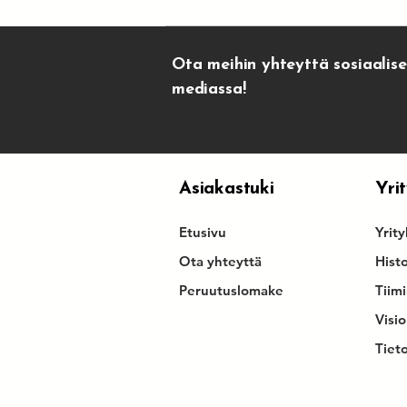
Ota meihin yhteyttä sosiaalis
mediassa!
Asiakastuki
Yri
Etusivu
Yrit
Ota yhteyttä
Hist
Peruutuslomake
Tiim
Visio
Tiet