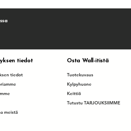
essa
tyksen tiedot
Osta Wall-itistä
yksen tiedot
Tuotekuvaus
oriamme
Kylpyhuone
imme
Keittiö
Tutustu TARJOUKSIIMME
oa meistä